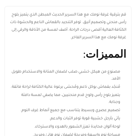
قم بترقية غرفة نومك مع هذا السرير الحديث المبطن الذي يتميز بلوح
رأس منحني وتصميم أنيق. توفر التنجيد بالقماش الناعم والحشوة
ذات الكثافة العالية أقصى درجات الراحة. أضف لمسة من الأناقة
والرقي إلى غرفة نومك مع هذا السرير الفاخر.
المميزات:
ابقَ على اطلاع بكل جديد من ريڤيد
اشترك ليصلك أحدث تصميمات الأثاث، أفكار
الديكور المنزلي، العروض الحصرية، وآخر أخبار
مصنوع من هيكل خشبي صلب لضمان المتانة والاستخدام طويل
ريڤيد.
الأمد.
مُنجّد بقماش بوكل ناعم ومُحشى برغوة عالية الكثافة لراحة
فائقة.
يتميز بلوح رأس ولوح قدم منحنيين، مما يضفي لمسة دافئة
وجذابة.
اشترك الآن
تصميم عصري وبسيط يتناسب مع جميع أنماط غرف النوم.
يأتي بأرجل خشبية قوية توفر الثبات والدعم.
لوحة ألوان محايدة تعزز الشعور بالهدوء والاسترخاء.