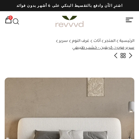
اشترِ الآن وادفع بالتقسيط البنكي على 6 أشهر بدون فوائد
شحن
0
الرئيسية
المتجر
أثاث
غرف النوم
سرير
سرير مودرن كريفين - خشب طبيعي