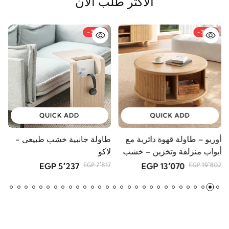
الأكثر طلب الآن
-33%
-34%
QUICK ADD
QUICK ADD
أوريو – طاولة قهوة دائرية مع
طاولة جانبية خشب طبيعى -
و
أبواب منزلقة وتخزين – خشب
لاكو
و
طبيعي
5٬237 EGP
13٬070 EGP
GP
7٬817 EGP
19٬802 EGP