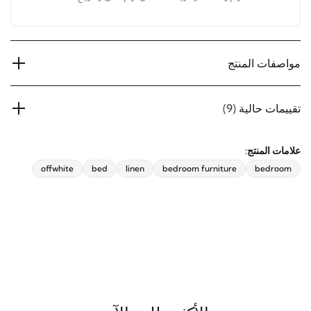
مساحة نوم واسعة ومريحة لضمان نوم هانئ ومريح.
مواصفات المنتج
تقييمات حالية
(9)
علامات المنتج:
offwhite
bed
linen
bedroom furniture
bedroom