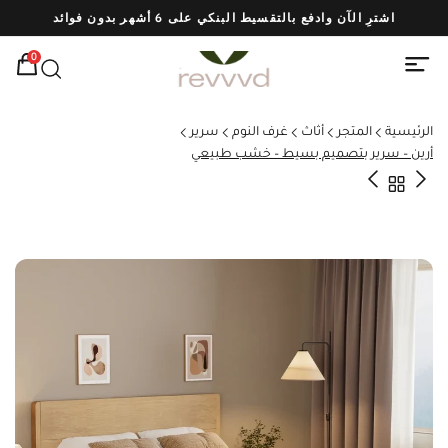
اشترِ الآن وادفع بالتقسيط البنكي على 6 أشهر بدون فوائد
شحن
0
الرئيسية
المتجر
أثاث
غرف النوم
سرير
أرين – سرير بتصميم بسيط – خشب طبيعي