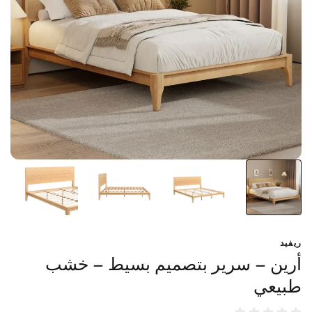
ريفيد
أرين – سرير بتصميم بسيط – خشب
طبيعي