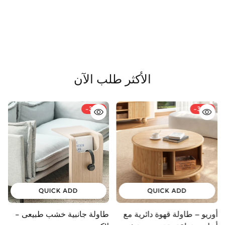
الأكثر طلب الآن
-33%
-34%
QUICK ADD
QUICK ADD
أوريو – طاولة قهوة دائرية مع
طاولة جانبية خشب طبيعى -
و
أبواب منزلقة وتخزين – خشب
لاكو
و