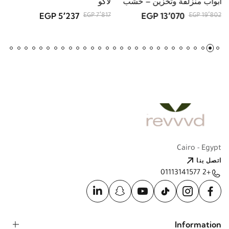
طبيعي
5٬237 EGP
13٬070 EGP
GP
7٬817 EGP
19٬802 EGP
Cairo - Egypt
اتصل بنا
+2 01113141577
Information