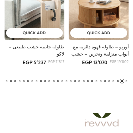
QUICK ADD
QUICK ADD
أوريو – طاولة قهوة دائرية مع
طاولة جانبية خشب طبيعى -
و
أبواب منزلقة وتخزين – خشب
لاكو
و
طبيعي
5٬237 EGP
13٬070 EGP
GP
7٬817 EGP
19٬802 EGP