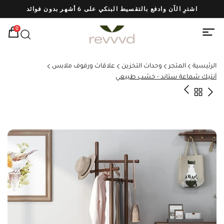
اشترِ الآن وادفع بالتقسيط البنكي على 6 أشهر بدون فوائد
شحن
0
الرئيسية
المتجر
وحدات التخزين
علاقات ورفوف ملابس
آنتيك شماعة ستاند - خشب طبيعي