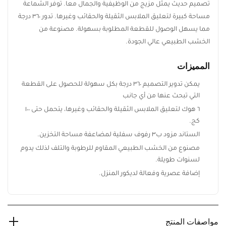
تصميم حديث يمثل مزيج من الوظيفية والجمال معا. توفر الشماعة
مساحة كبيرة لتعليق الملابس الثقيلة والحقائب وغيرها. تدور ٣٦٠ درجة
مما يسهل الوصول للقطعة المطلوبة بسهولة. مصنوعة من
الخشب الطبيعي عالي الجودة.
ابقَ على اطلاع بكل جديد من ريڤيد
المميزات
اشترك ليصلك أحدث تصميمات الأثاث، أفكار
الديكور المنزلي، العروض الحصرية، وآخر أخبار
يمكن تدوير التصميم ٣٦٠ درجة بكل سهولة للحصول على القطعة
ريڤيد.
التي تبحث عنها من أي جانب
٦ هوك لتعليق الملابس الثقيلة والحقائب وغيرها، يتحمل حتى ١٠٠
كج.
الستاند مزود ب٣ رفوف سفلية لمضاعفة مساحة التخزين.
اشترك الآن
مصنوع من الخشب الطبيعي المقاوم للرطوبة والتلف لذلك يدوم
لسنوات طويلة.
إضافة عصرية وفعالة لديكور المنزل.
مواصفات المنتج