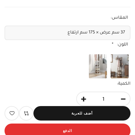
المقاس:
اللون:
*
الكمية:
+
-
أضف للعربة
الدفع