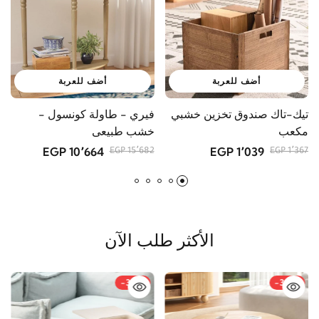
أضف للعربة
أضف للعربة
تيك-تاك صندوق تخزين خشبي
فيري - طاولة كونسول -
آ
مكعب
خشب طبيعى
أ
10٬664 EGP
1٬039 EGP
GP
15٬682 EGP
1٬367 EGP
الأكثر طلب الآن
-33%
-34%