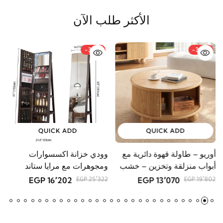
الأكثر طلب الآن
-36%
-34%
QUICK ADD
QUICK ADD
أوريو – طاولة قهوة دائرية مع
وودي خزانة اكسسوارات
م
أبواب منزلقة وتخزين – خشب
ومجوهرات مع مرايا ستاند
GP
طبيعي
16٬202 EGP
13٬070 EGP
25٬322 EGP
19٬802 EGP