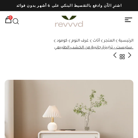
اشترِ الآن وادفع بالتقسيط البنكي على 6 أشهر بدون فوائد
شحن
0
الرئيسية
المتجر
أثاث
غرف النوم
كومود
.سليست – ترابيزة جانبية من الخشب الطبيعي