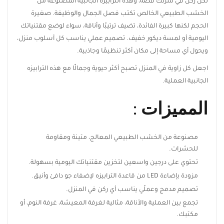
الخشب الطبيعي الخالص تكتب فصل الجمال والوظيفة. صغيرة
الحجم لكنها كبيرة الفائدة، تضيف ترتيبًا وأناقة، سواء لوضع مقتنياتك
اليومية أو لمسة ديكور خفيف. تصميم عملي يناسب كل أسلوب
منزل، ويحول أي مساحة إلى مكان أكثر تنظيمًا وجاذبية.
اجعل كل زاوية في المنزل تصبح أكثر حيوية وجمالًا مع هذه الترابيزه
الجانبية العملية.
ابقَ على اطلاع بكل جديد من ريڤيد
المميزات :
اشترك ليصلك أحدث تصميمات الأثاث، أفكار
الديكور المنزلي، العروض الحصرية، وآخر أخبار
ريڤيد.
مصنوعة من الخشب الطبيعي المعالج، متينة ومقاومة
للحشرات.
تحتوي على درجين واسعين لتخزين مقتنياتك اليومية بسهولة.
مزودة بإضاءة LED من قاعدة الترابيزه لإضفاء جو دافئ وأنيق.
تصميم مدمج وعملّي يناسب أي ركن في المنزل.
اشترك الآن
تجمع بين العملية والأناقة، مثالية لغرفة المعيشة، غرفة النوم، أو
مكتبك.