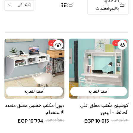
التصفية
انشأ فى
بالمواصفات
-26%
-18%
أضف للعربة
أضف للعربة
كوشينج مكتب معلق على
ديورا مكتب خشبي معلق متعدد
الحائط - أبيض
الاستخدام
10٬794 EGP
10٬013 EGP
14٬586 EGP
12٬211 EGP