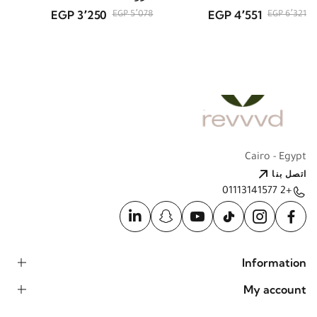
3٬250 EGP
4٬551 EGP
5٬078 EGP
6٬321 EGP
Cairo - Egypt
اتصل بنا
+2 01113141577
Information
My account