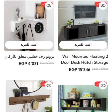
-26%
-36%
أضف للعربة
أضف للعربة
Wall Mounted Floating 2
بروتو رف خشبي معلق للأركان
Door Desk Hutch Storage
4٬031 EGP
5٬447 EGP
Shelves
15٬346 EGP
23٬978 EGP
-45%
-20%