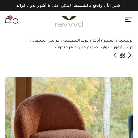
اشترِ الآن وادفع بالتقسيط البنكي على 6 أشهر بدون فوائد
شحن
0
الرئيسية
المتجر
أثاث
غرف المعيشة
كراسي استلقاء
كرسي أرفورا الدوار – تصميم فني بظهر منحوت