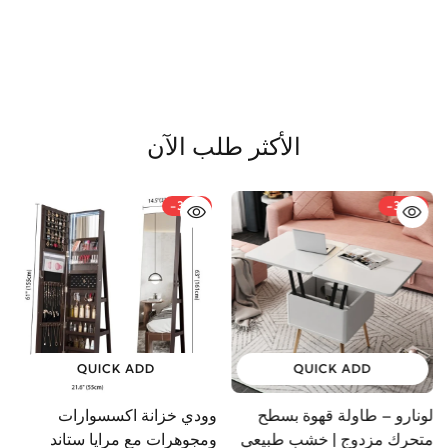
الأكثر طلب الآن
-36%
-38%
QUICK ADD
QUICK ADD
لونارو – طاولة قهوة بسطح
وودي خزانة اكسسوارات
م
متحرك مزدوج | خشب طبيعي
ومجوهرات مع مرايا ستاند
GP