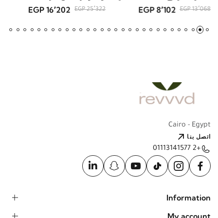
16٬202 EGP
8٬102 EGP
25٬322 EGP
13٬068 EGP
Cairo - Egypt
اتصل بنا
+2 01113141577
Information
My account