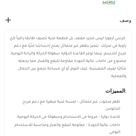
وصف
كرسي أرفورا ليس مجرد مقعد، بل قطعة فنية تضيف طابعًا راقياً
لأي زاوية في منزلك. يتميز بظهر غير متماثل يمنح إحساسًا فنّيًا مع
دعم مريح للجسم، بينما توفر القاعدة الدوّارة سهولة الحركة والراحة
اليومية. مصنوع من خامات عالية الجودة مقاومة للبقع والغبار، مما
يجعله مثاليًا لغرف المعيشة، غرف النوم، أو أي مساحة تجمع بين
ابقَ على اطلاع بكل جديد من ريڤيد
الجمال والعملية.
اشترك ليصلك أحدث تصميمات الأثاث، أفكار
:المميزات
الديكور المنزلي، العروض الحصرية، وآخر أخبار
ريڤيد.
ظهر منحوت غير متماثل – لمسة فنية مبهرة مع دعم مريح
للجلوس.
قاعدة دوارة – مرونة في الاستخدام وسهولة في الحركة اليومية.
خامات عالية الجودة – مقاومة للبقع والغبار ومناسبة للاستخدام
اليومي.
اشترك الآن