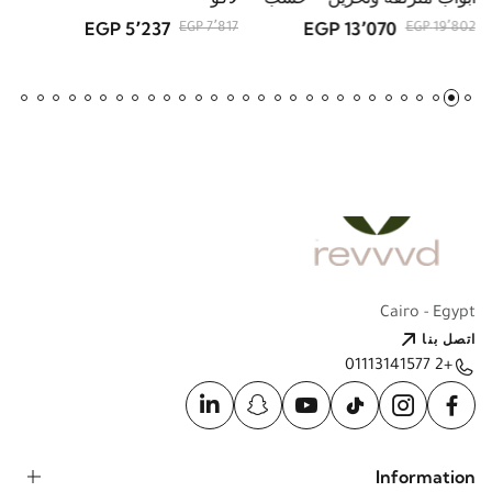
أبواب منزلقة وتخزين – خشب
لاكو
و
طبيعي
5٬237 EGP
13٬070 EGP
GP
7٬817 EGP
19٬802 EGP
Cairo - Egypt
اتصل بنا
+2 01113141577