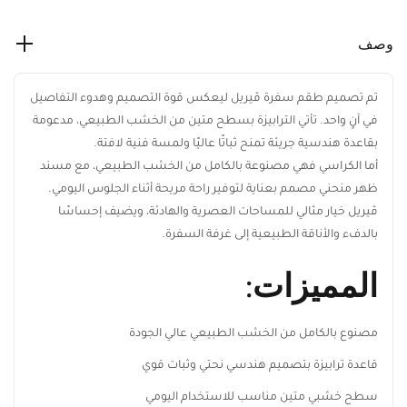
وصف
تم تصميم طقم سفرة ڤيريل ليعكس قوة التصميم وهدوء
التفاصيل في آنٍ واحد. تأتي الترابيزة بسطح متين من الخشب
الطبيعي، مدعومة بقاعدة هندسية جريئة تمنح ثباتًا عاليًا ولمسة فنية
لافتة.
أما الكراسي فهي مصنوعة بالكامل من الخشب الطبيعي، مع مسند
ظهر منحني مصمم بعناية لتوفير راحة مريحة أثناء الجلوس اليومي.
ڤيريل خيار مثالي للمساحات العصرية والهادئة، ويضيف إحساسًا
ابقَ على اطلاع بكل جديد من ريڤيد
بالدفء والأناقة الطبيعية إلى غرفة السفرة.
اشترك ليصلك أحدث تصميمات الأثاث، أفكار
الديكور المنزلي، العروض الحصرية، وآخر أخبار
المميزات:
ريڤيد.
مصنوع بالكامل من الخشب الطبيعي عالي الجودة
قاعدة ترابيزة بتصميم هندسي نحتي وثبات قوي