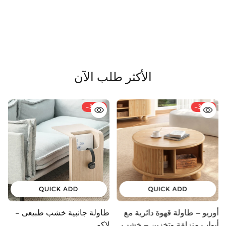
الأكثر طلب الآن
-33%
-34%
QUICK ADD
QUICK ADD
أوريو – طاولة قهوة دائرية مع
طاولة جانبية خشب طبيعى -
و