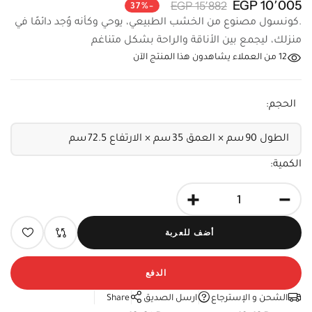
10٬005 EGP
15٬882 EGP
-37%
.كونسول مصنوع من الخشب الطبيعي، يوحي وكأنه وُجد دائمًا في
منزلك، ليجمع بين الأناقة والراحة بشكل متناغم
12
من العملاء يشاهدون هذا المنتج الآن
الحجم:
الكمية:
+
-
أضف للعربة
الدفع
الشحن و الإسترجاع
ارسل الصديق
Share