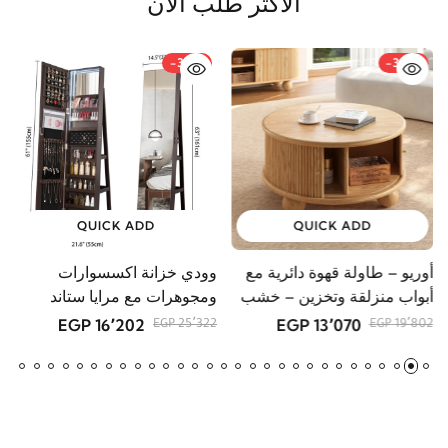
-36%
-34%
QUICK ADD
QUICK ADD
أوريو – طاولة قهوة دائرية مع
وودي خزانة اكسسوارات
م
أبواب منزلقة وتخزين – خشب
ومجوهرات مع مرايا ستاند
GP
طبيعي
16٬202 EGP
13٬070 EGP
25٬322 EGP
19٬802 EGP