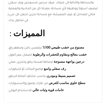
والبساطة والأناقة إلى منزلك. مزوّد بدرجين منسوجين ورف سفلي،
ليضيف أسلوبًا ووظيفة لأي مساحة، مقدمًا كل من الجاذبية
والعملية. مثالي للمداخل أو غرف المعيشة، مع مساحة تخزين تجعل
كل شيء في متناول يدك.
المميزات :
ابقَ على اطلاع بكل جديد من ريڤيد
مصنوع من خشب طبيعي 100%
اشترك ليصلك أحدث تصميمات الأثاث، أفكار
بملمس دافئ ومظهر راقٍ.
الديكور المنزلي، العروض الحصرية، وآخر أخبار
خشب معالج ومقاوم للحشرات والرطوبة
لضمان عمر أطول.
ريڤيد.
درجين بواجهة منسوجة
لإضافة لمسة ديكور وتخزين عملي.
رف سفلي واسع
لوضع النباتات أو الديكورات.
تصميم بسيط ومودرن
يناسب مختلف أنماط الديكور.
سطح علوي مناسب للعرض
من فازات وصور وإكسسوارات.
اشترك الآن
خامات قوية وثبات عالي
للاستخدام اليومي.