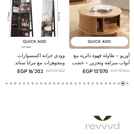
QUICK ADD
QUICK ADD
أوريو – طاولة قهوة دائرية مع
وودي خزانة اكسسوارات
م
أبواب منزلقة وتخزين – خشب
ومجوهرات مع مرايا ستاند
GP
طبيعي
16٬202 EGP
13٬070 EGP
25٬322 EGP
19٬802 EGP