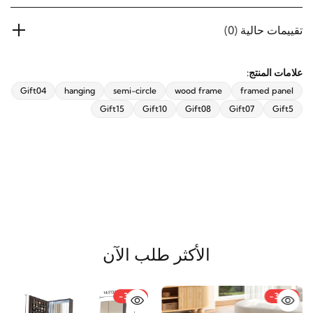
تقييمات حالية
(0)
علامات المنتج:
hanging
semi-circle
wood frame
framed panel
Gift15
Gift10
Gift08
Gift07
Gift5
Gift04
الأكثر طلب الآن
-36%
-34%