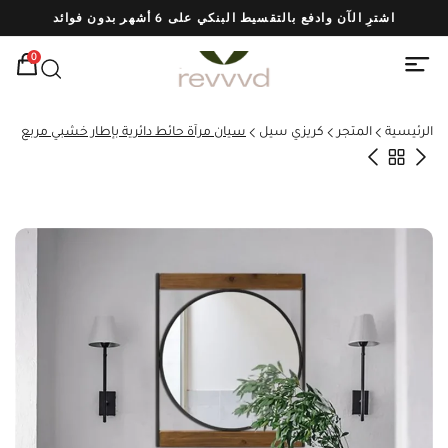
اشترِ الآن وادفع بالتقسيط البنكي على 6 أشهر بدون فوائد
شحن
0
الرئيسية
المتجر
كريزي سيل
سيان مرآة حائط دائرية بإطار خشبي مربع