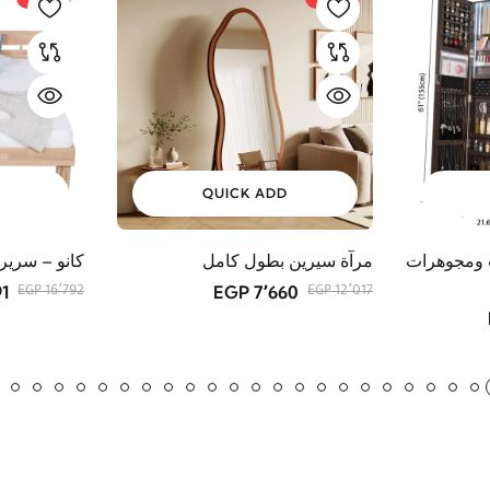
QUICK ADD
 ومجوهرات
مرآة سيرين بطول كامل
كانو – سري
GP
7٬660 EGP
16٬792 EGP
12٬017 EGP