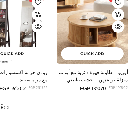
QUICK ADD
QUICK ADD
أوريو – طاولة قهوة دائرية مع أبواب
وودي خزانة اكسسوارات
منزلقة وتخزين – خشب طبيعي
مع مرايا ستاند
16٬202 EGP
13٬070 EGP
25٬322 EGP
19٬802 EGP