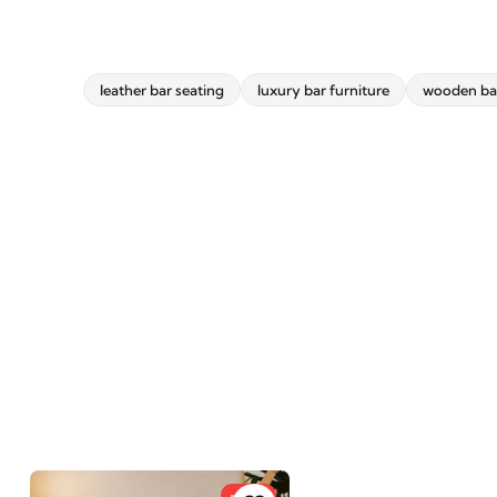
leather bar seating
luxury bar furniture
wooden bas
-29%