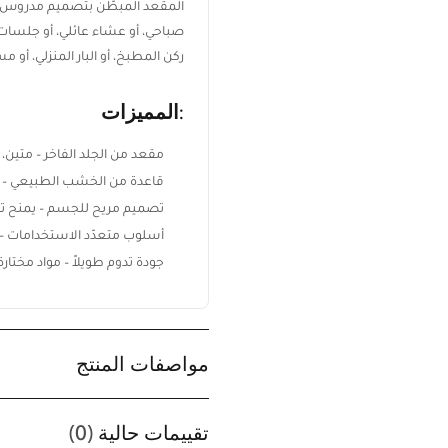
المقعد المبطّن بتصميم مدروس 
صباحي، أو عشاء عائلي، أو جلسات 
ركن المطبخ، أو البار المنزلي، أو 
:المميزات
مقعد من الجلد الفاخر – متين،
قاعدة من الخشب الطبيعي – صلب
تصميم مريح للجسم – يمنح ت
أسلوب متعدّد الاستخدامات – 
جودة تدوم طويلاً – مواد مختار
ابقَ على اطلاع بكل جديد من ريڤيد
مواصفات المنتج
اشترك ليصلك أحدث تصميمات
الأثاث، أفكار الديكور المنزلي،
تقييمات حالية
(0)
العروض الحصرية، وآخر أخبار ريڤيد.