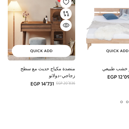
QUICK ADD
QUICK ADD
ر خشب طبيعي
منضدة مكياج حديث مع سطح
زجاجي-دولاتو
12٬091 E
14٬731 EGP
20٬836 EGP