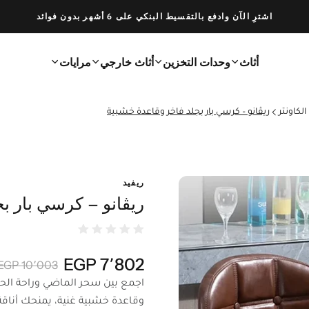
اشترِ الآن وادفع بالتقسيط البنكي على 6 أشهر بدون فوائد
أثاث
وحدات التخزين
أثاث خارجي
مرايات
لكاونتر
ريڤانو – كرسي بار بجلد فاخر وقاعدة خشبية
ريفيد
ريڤانو – كرسي بار ب
7٬802 EGP
10٬003 EGP
اجمع بين سحر الماضي وراحة الحا
وقاعدة خشبية غنية، يمنحك أنا