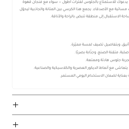
يدعوك للاستمتاع بالجلوس لفترات أطول — سواء مع فنجان قهوة
مسائية مع الأصدقاء. يجمع هذا الكرسي بين المتانة والجاذبية ليحوّل
مساحة الاستقبال إلى منطقة تنبض بالراحة والأناقة.
 أنيق، وبتفاصيل تضيف لمسة مميّزة.
ة، متقنة الصنع، وجذّابة بصريًا.
جربة جلوس هادئة وممتعة.
يتماشى مع أنماط الديكور العصرية والكلاسيكية والصناعية.
ة بعناية لضمان الاستخدام اليومي المستمر.