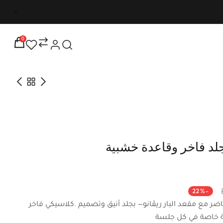
شحن مجاني على جميع الطلبات التي تزيد عن ٢٥٠٠٠ لفترة م
0
جلد فاخر وقاعدة خشبية
-22%
ضر مع مقعد البار ريڤانو— بجلد أنيق وتصميم .كلاسيكي فاخر
قة خاصة في كل جلسة