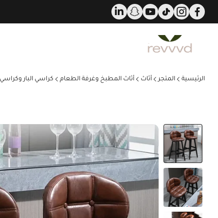
د عن ٢٥٠٠٠ لفترة محدودة!
الرئيسية
المتجر
أثاث
أثاث المطبخ وغرفة الطعام
كراسي البار وكراسي ا