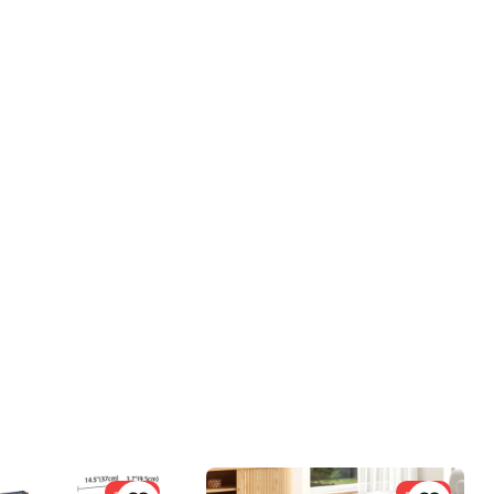
-36%
-34%