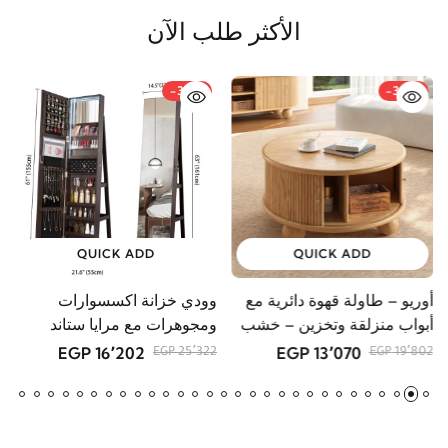
الأكثر طلب الآن
-36%
-34%
QUICK ADD
QUICK ADD
أوريو – طاولة قهوة دائرية مع
وودي خزانة اكسسوارات
م
أبواب منزلقة وتخزين – خشب
ومجوهرات مع مرايا ستاند
GP
طبيعي
16٬202 EGP
13٬070 EGP
25٬322 EGP
19٬802 EGP