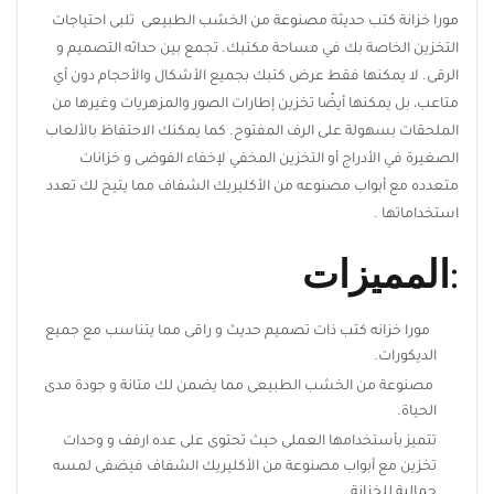
مورا خزانة كتب حديثة مصنوعة من الخشب الطبيعى تلبى احتياجات
التخزين الخاصة بك في مساحة مكتبك. تجمع بين حداثه التصميم و
الرقى. لا يمكنها فقط عرض كتبك بجميع الأشكال والأحجام دون أي
متاعب، بل يمكنها أيضًا تخزين إطارات الصور والمزهريات وغيرها من
الملحقات بسهولة على الرف المفتوح. كما يمكنك الاحتفاظ بالألعاب
الصغيرة في الأدراج أو التخزين المخفي لإخفاء الفوضى و خزانات
متعدده مع أبواب مصنوعه من الأكليريك الشفاف مما يتيح لك تعدد
استخداماتها .
:المميزات
مورا خزانه كتب ذات تصميم حديث و راقى مما يتناسب مع جميع
الديكورات.
مصنوعة من الخشب الطبيعى مما يضمن لك متانة و جودة مدى
الحياة.
تتميز بأستخدامها العملى حيث تحتوى على عده ارفف و وحدات
تخزين مع أبواب مصنوعة من الأكليريك الشفاف فيضفى لمسه
جمالية للخزانة .