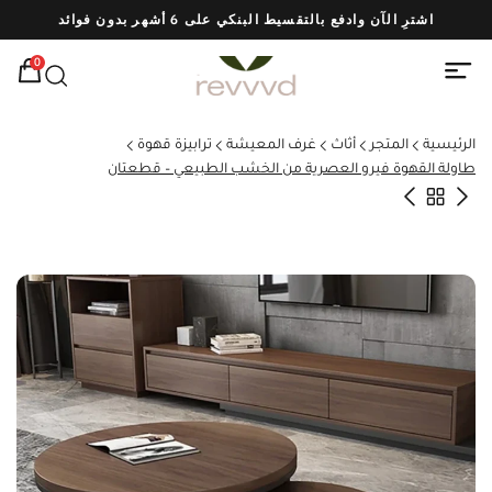
اشترِ الآن وادفع بالتقسيط البنكي على 6 أشهر بدون فوائد
شحن
0
الرئيسية
المتجر
أثاث
غرف المعيشة
ترابيزة قهوة
طاولة القهوة فيرو العصرية من الخشب الطبيعي – قطعتان