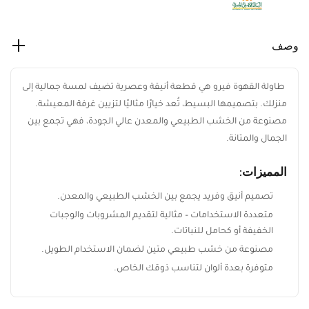
وصف
طاولة القهوة فيرو هي قطعة أنيقة وعصرية تضيف لمسة جمالية
إلى منزلك. بتصميمها البسيط، تُعد خيارًا مثاليًا لتزيين غرفة
المعيشة. مصنوعة من الخشب الطبيعي والمعدن عالي الجودة، فهي
تجمع بين الجمال والمتانة.
المميزات:
تصميم أنيق وفريد يجمع بين الخشب الطبيعي والمعدن.
ابقَ على اطلاع بكل جديد من ريڤيد
متعددة الاستخدامات – مثالية لتقديم المشروبات والوجبات
اشترك ليصلك أحدث تصميمات الأثاث، أفكار
الخفيفة أو كحامل للنباتات.
الديكور المنزلي، العروض الحصرية، وآخر أخبار
مصنوعة من خشب طبيعي متين لضمان الاستخدام الطويل.
ريڤيد.
متوفرة بعدة ألوان لتناسب ذوقك الخاص.