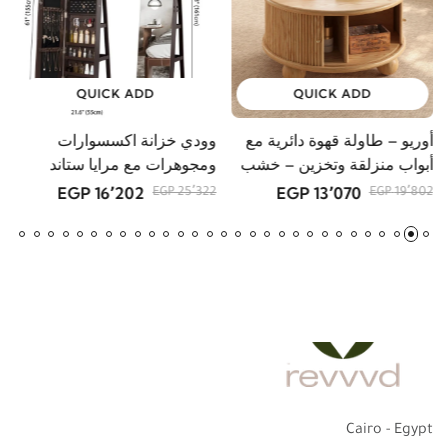
6٬616 EGP
10٬179 EGP
9 EGP
QUICK ADD
QUICK ADD
أوريو – طاولة قهوة دائرية مع
وودي خزانة اكسسوارات
م
أبواب منزلقة وتخزين – خشب
ومجوهرات مع مرايا ستاند
GP
طبيعي
16٬202 EGP
13٬070 EGP
25٬322 EGP
19٬802 EGP
Cairo - Egypt