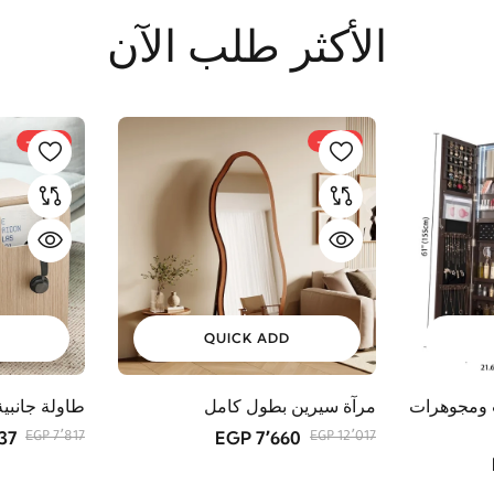
الأكثر طلب الآن
-33%
-36%
QUICK ADD
 ومجوهرات
مرآة سيرين بطول كامل
طاولة جانبي
 EGP
7٬660 EGP
7٬817 EGP
12٬017 EGP