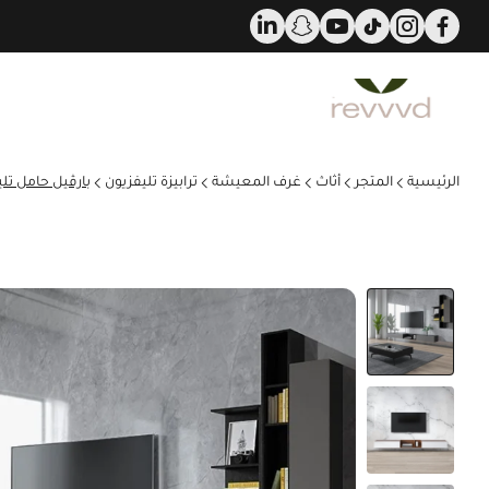
د عن ٢٥٠٠٠ لفترة محدودة!
الرئيسية
المتجر
أثاث
غرف المعيشة
ترابيزة تليفزيون
بارڤيل حامل تل