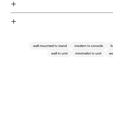
wall mounted tv stand
modern tv console
l
wall tv unit
minimalist tv unit
wo