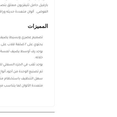
بارفيل حامل تليفزيون معلق بتصم
الفوضى. ألوان متعددة حديثه وراق
المميزات
تصميم عصري وبسيط يضيف لدي
يحتوي على ٢ ضلفة قلاب على جانبي حامل التليفزيون كي تتمكن من حفظ مقتنياتك داخل الضلف.
يوجد رف أوسط يضيف لمسة عص
خلاله.
يوجد ثقب في الجزء السفلي لل
تم تصنيع الوحدة من أجود أنو
سهل التنظيف باستخظام منشفة
متعددة الألوان لما يتناسب م
ابقَ على اطلاع بكل جديد من ريڤيد