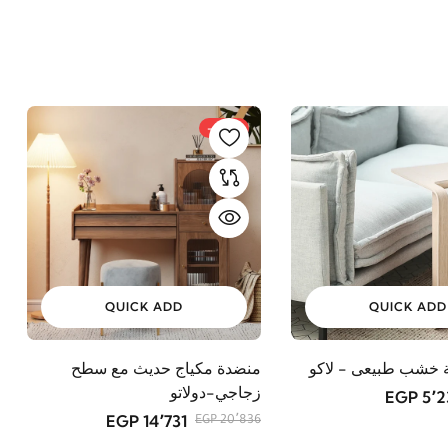
-29%
QUICK ADD
QUICK ADD
ة خشب طبيعى - لاكو
منضدة مكياج حديث مع سطح
زجاجي-دولاتو
5٬237
14٬731 EGP
20٬836 EGP