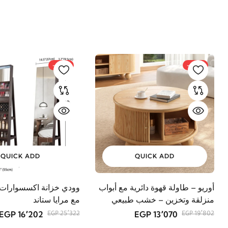
-36%
-34%
QUICK ADD
QUICK ADD
أوريو – طاولة قهوة دائرية مع أبواب
وودي خزانة اكسسوارات
منزلقة وتخزين – خشب طبيعي
مع مرايا ستاند
16٬202 EGP
13٬070 EGP
25٬322 EGP
19٬802 EGP