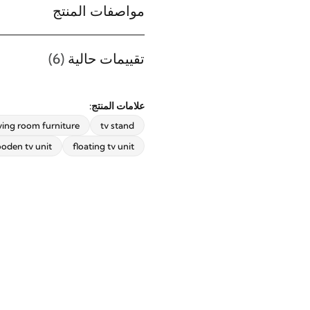
اشترك ليصلك أحدث تصميمات
مواصفات المنتج
الأثاث، أفكار الديكور المنزلي،
العروض الحصرية، وآخر أخبار ريڤيد.
تقييمات حالية
(6)
علامات المنتج:
اشترك الآن
iving room furniture
tv stand
oden tv unit
floating tv unit