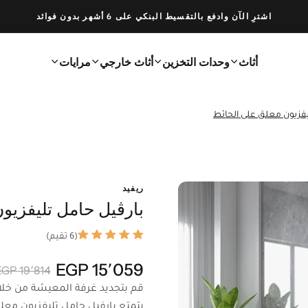
اشترِ الآن وادفع بالتقسيط البنكي على 6 أشهر بدون فوائد
أثاث
وحدات التخزين
أثاث خارجي
مرايات
يفزيون معلق على الحائط
ريفيد
بارڤيل حامل تليفزيو
(6 تقيم)
15٬059 EGP
19٬814 EGP
قم بتجديد غرفة المعيشة من خلا
يتمتع بارفيل حامل تليفزيون معل