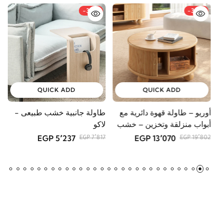
-33%
-34%
QUICK ADD
QUICK ADD
أوريو – طاولة قهوة دائرية مع
طاولة جانبية خشب طبيعى -
و
أبواب منزلقة وتخزين – خشب
لاكو
و
طبيعي
5٬237 EGP
13٬070 EGP
GP
7٬817 EGP
19٬802 EGP