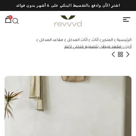
اشترِ الآن وادفع بالتقسيط البنكي على 6 أشهر بدون فوائد
شحن
0
الرئيسية
المتجر
أثاث
أثاث المدخل
مقاعد المدخل
أردِن – مقعد مبطن بتصميم منحني ناعم