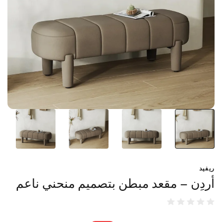
ريفيد
أردِن – مقعد مبطن بتصميم منحني ناعم