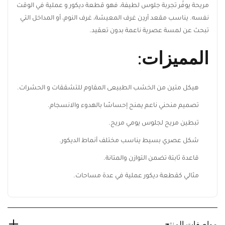
مريحة يوفّر تجربة جلوس لطيفة، فهو قطعة ديكور و عملية في
الوقت نفسه. يناسب مقعد أردِن غرف المعيشة، غرف النوم، أو
المداخل التي تبحث عن لمسة عصرية ناعمة بدون تعقيد.
المميزات:
ابقَ على اطلاع بكل جديد من ريڤيد
هيكل متين من الخشب الطبيعى المقاوم للتشققات و
اشترك ليصلك أحدث تصميمات الأثاث، أفكار
الحشرات.
الديكور المنزلي، العروض الحصرية، وآخر أخبار
تصميم منحني ناعم يمنح إحساسًا بالهدوء والانسجام.
ريڤيد.
تبطين مريح لجلوس يومي مريح.
شكل عصري بسيط يناسب مختلف أنماط الديكور.
قاعدة ثابتة تضمن التوازن والمتانة.
اشترك الآن
مثالي كقطعة ديكور عملية في عدة مساحات.