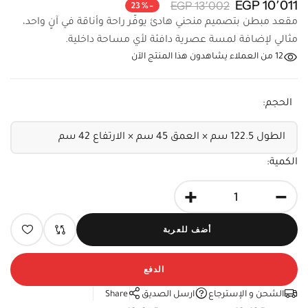
10٬011 EGP
13٬002 EGP
-23%
مقعد مبطن بتصميم منحني هادئ يوفّر راحة وأناقة في آنٍ واحد،
مثالي لإضافة لمسة عصرية دافئة لأي مساحة داخلية.
12
من العملاء يشاهدون هذا المنتج الآن
الحجم:
الكمية:
+
-
أضف للعربة
الدفع
الشحن و الإسترجاع
ارسل الصديق
Share