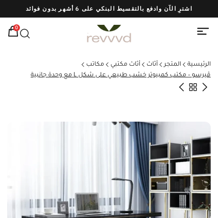
اشترِ الآن وادفع بالتقسيط البنكي على 6 أشهر بدون فوائد
شحن
0
الرئيسية
المتجر
أثاث
أثاث مكتبي
مكاتب
ڤيرسو – مكتب كمبيوتر خشب طبيعي على شكل L مع وحدة جانبية