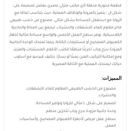
قطعة محورية مذهلة لأي مكتب منزلي عصري.
بفضل تصميمه على
شكل ال ، يتميز بالمرونة والوظائف العملية، حيث يتناسب تمامًا مع
الزوايا مع استغلال المساحة بشكل مثالي. مصنوع من خشب
طبيعي فاخر مقاوم للماء، التشققات والحشرات، ليجمع بين المتانة
والجاذبية الكلاسيكية. يوفر سطح العمل الأملس والواسع مساحة
مثالية لجهاز الكمبيوتر، المصابيح أو مستلزمات الكتابة، بينما تمنحك
الوحدة الجانبية المزودة بدرج وباب تخزينًا منظمًا للكتب، الأقلام،
المستندات والمزيد. ومع إمكانية التركيب المرن يمينًا أو يسارًا، يتكيف
ڤيرسو مع أسلوب حياتك ليمنحك العملية مع الأناقة العصرية.
المميزات:
مصنوع من الخشب الطبيعي المقاوم للماء، التشققات،
والحشرات.
تصميم على شكل L مثالي للزوايا وتوفير المساحة.
وحدة جانبية مزودة بدرج وباب لتخزين منظم.
سطح عمل عريض لأجهزة الكمبيوتر، المصابيح، وأساسيات
العمل.