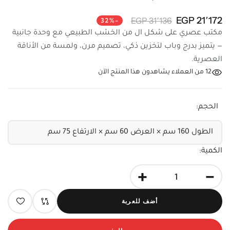
21٬172 EGP
31٬136 EGP
-32%
مكتب عصري على شكل ال من الخشب الطبيعي مع وحدة جانبية
— يتميز بدرج وباب لتخزين ذكي، تصميم مرن، ولمسة من الأناقة
العصرية.
12
من العملاء يشاهدون هذا المنتج الآن
الحجم:
الكمية:
+
-
أضف للعربة
الدفع