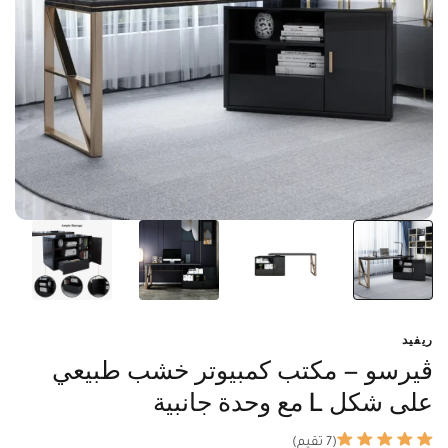
ريفيد
ڤيرسو – مكتب كمبيوتر خشب طبيعي
على شكل L مع وحدة جانبية
(7 تقيم)