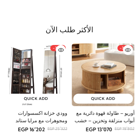
الأكثر طلب الآن
-36%
-34%
QUICK ADD
QUICK ADD
أوريو – طاولة قهوة دائرية مع
وودي خزانة اكسسوارات
م
أبواب منزلقة وتخزين – خشب
ومجوهرات مع مرايا ستاند
GP
طبيعي
16٬202 EGP
13٬070 EGP
25٬322 EGP
19٬802 EGP