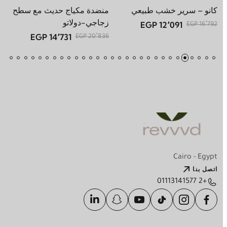
كانو – سرير خشب طبيعي
منضدة مكياج حديث مع سطح
كا
زجاجي-دولاتو
تص
12٬091 EGP
16٬792 EGP
14٬731 EGP
 EGP
20٬836 EGP
Cairo - Egypt
اتصل بنا
+2 01113141577