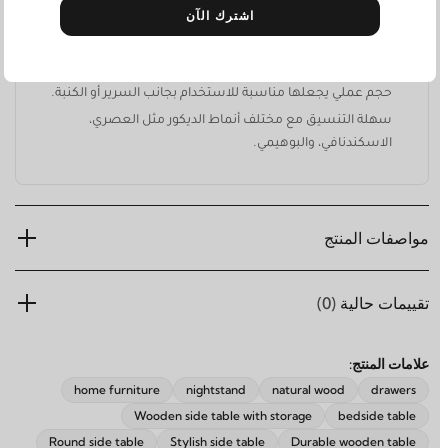
مساحة تخزين داخلية مخفية
مزودة بـ
تساعد على تنظيم الكتب،
اشترك الآن
الإكسسوارات، أو الأغراض اليومية.
ثباتًا عاليًا
أرجل خشبية مائلة توفر
مع مظهر أنيق وخفيف.
حجم عملي يجعلها مناسبة للاستخدام بجانب السرير أو الكنبة.
سهلة التنسيق مع مختلف أنماط الديكور مثل العصري،
الاسكندنافي، والبوهيمي.
مواصفات المنتج
تقييمات حالية
(0)
علامات المنتج:
home furniture
nightstand
natural wood
drawers
Wooden side table with storage
bedside table
Round side table
Stylish side table
Durable wooden table