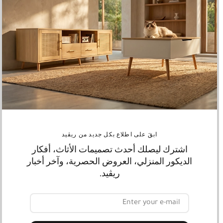
وصف
تجمع هذه الطاولة الجانبية المصنوعه من الخشب الطبيعي بين
التصميم العملي والمظهر الجذاب، حيث تأتي بلون خشبي وأرجل مائلة
تمنحها ثباتًا وأناقة. تحتوي على مساحة تخزين داخلية مخفية تتيح لك
حفظ الكتب أو الإكسسوارات ، مما يجعلها خيارًا مثاليًا مناسب
لمنزلك ومناسبة كذلك للاستخدام اليومي بكل سهوله , تُعد هذه
الطاولة المكمّل المثالي لغرفة النوم أو غرفة المعيشة، حيث يمكن
استخدامها بجانب السرير أو الكنبة، وتنسجم بسهولة مع مختلف
أنماط الديكور.
ابقَ على اطلاع بكل جديد من ريڤيد
اشترك ليصلك أحدث تصميمات الأثاث، أفكار
المميزات :
الديكور المنزلي، العروض الحصرية، وآخر أخبار
ريڤيد.
الخشب الطبيعي المعالج ضد الحشرات
مصنوعة من
لضمان
المتانة وطول العمر.
تصميم دائري أنيق يضفي لمسة عصرية ودافئة على ديكور المكان.