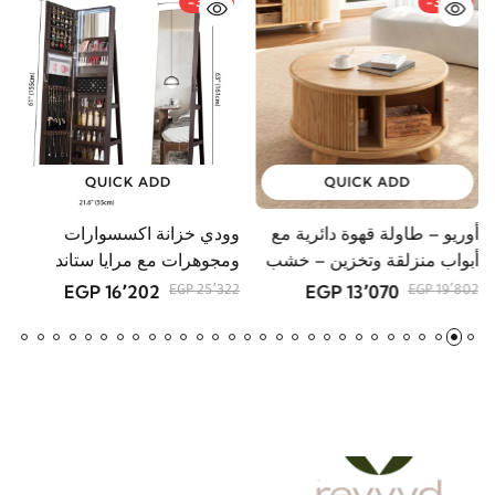
-36%
-34%
QUICK ADD
QUICK ADD
أوريو – طاولة قهوة دائرية مع
وودي خزانة اكسسوارات
م
أبواب منزلقة وتخزين – خشب
ومجوهرات مع مرايا ستاند
GP
طبيعي
16٬202 EGP
13٬070 EGP
25٬322 EGP
19٬802 EGP