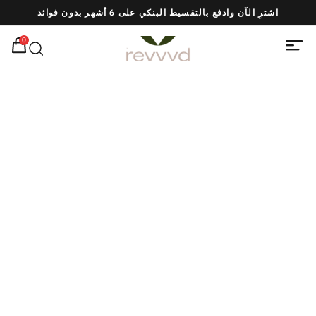
اشترِ الآن وادفع بالتقسيط البنكي على 6 أشهر بدون فوائد
ش
0