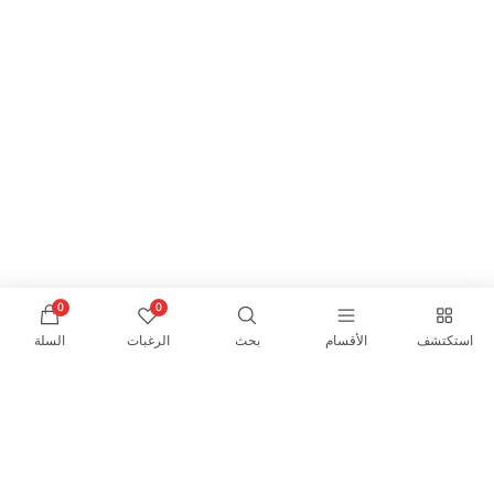
0
0
استكتشف
الأقسام
بحث
الرغبات
السلة