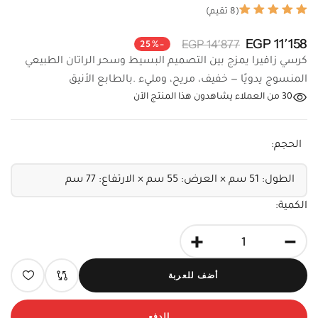
(8 تقيم)
11٬158 EGP
14٬877 EGP
-25%
كرسي زافيرا يمزج بين التصميم البسيط وسحر الراتان الطبيعي
المنسوج يدويًا — خفيف، مريح، ومليء .بالطابع الأنيق
30
من العملاء يشاهدون هذا المنتج الآن
الحجم:
الكمية:
+
-
أضف للعربة
الدفع