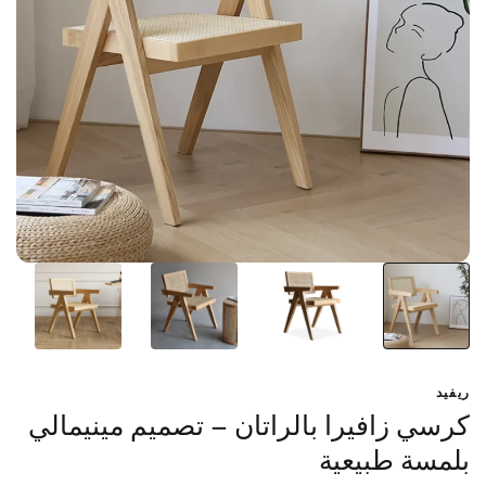
ريفيد
كرسي زافيرا بالراتان – تصميم مينيمالي
بلمسة طبيعية