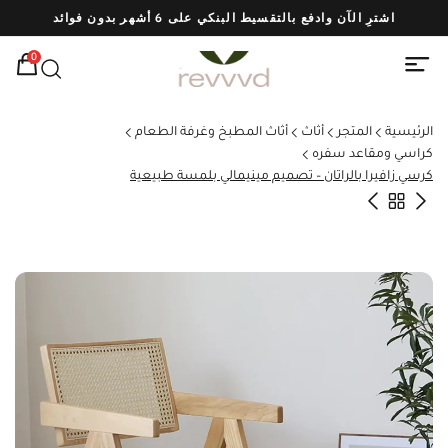
اشترِ الآن وادفع بالتقسيط البنكي على 6 أشهر بدون فوائد
شحن
0
الرئيسية
المتجر
أثاث
أثاث المطبخ وغرفة الطعام
كراسي ومقاعد سفره
كرسي زافيرا بالراتان – تصميم مينيمالي بلمسة طبيعية