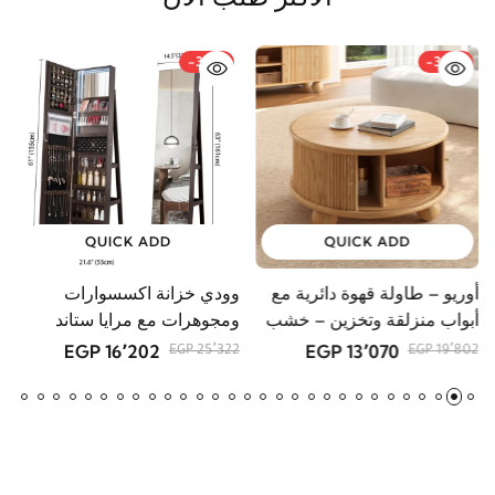
-36%
-34%
QUICK ADD
QUICK ADD
أوريو – طاولة قهوة دائرية مع
وودي خزانة اكسسوارات
م
أبواب منزلقة وتخزين – خشب
ومجوهرات مع مرايا ستاند
GP
طبيعي
16٬202 EGP
13٬070 EGP
25٬322 EGP
19٬802 EGP