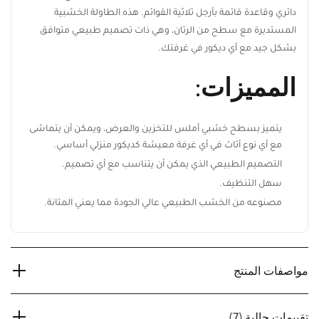
دائري وقاعدة قائمة بأرجل ثلاثية القوائم. هذه الطاولة الخشبية
المستديرة مع سطح من الرتان، وهي ذات تصميم طبيعي متوافق
بشكل جيد مع أي ديكور في غرفتك.
المميزات:
يتميز بسطح خشبي أملس للتخزين والعرض، ويمكن أن يتماشى
مع أي نوع أثاث في أي غرفة معيشة كديكور منزلي أساسي.
التصميم الطبيعي الذي يمكن أن يتناسب مع أي تصميم.
سهل التنظيف.
مصنوعه من الخشب الطبيعي عالي الجودة مما يعني المتانة.
ابقَ على اطلاع بكل جديد من ريڤيد
اشترك ليصلك أحدث تصميمات الأثاث، أفكار
الديكور المنزلي، العروض الحصرية، وآخر أخبار
ريڤيد.
مواصفات المنتج
تقييمات حالية
(7)