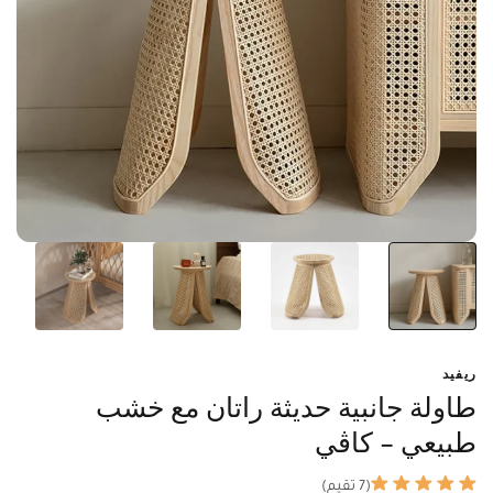
ريفيد
طاولة جانبية حديثة راتان مع خشب
طبيعي - كاڤي
(7 تقيم)