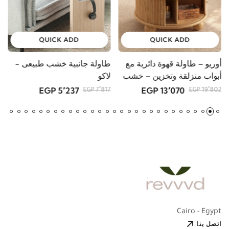
QUICK ADD
QUICK ADD
أوريو – طاولة قهوة دائرية مع
طاولة جانبية خشب طبيعى -
و
أبواب منزلقة وتخزين – خشب
لاكو
و
طبيعي
5٬237 EGP
13٬070 EGP
GP
7٬817 EGP
19٬802 EGP
Cairo - Egypt
اتصل بنا