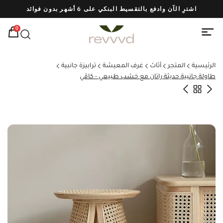
اشترِ الآن وادفع بالتقسيط البنكي على 6 أشهر بدون فوائد
شحن
0
الرئيسية
المتجر
أثاث
غرف المعيشة
ترابيزة جانبية
طاولة جانبية حديثة راتان مع خشب طبيعي - كاڤي