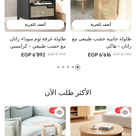
أضف للعربة
أضف للعربة
طاولة جانبية خشب طبيعى مع
طاولة غرفة نوم سوداء راتان
س
راتان - هاكى
مع خشب طبيعي - كرامسي
ا
6٬892 EGP
6٬616 EGP
GP
8٬405 EGP
8٬482 EGP
الأكثر طلب الآن
-33%
-34%