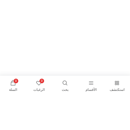
0
0
استكتشف
الأقسام
بحث
الرغبات
السلة