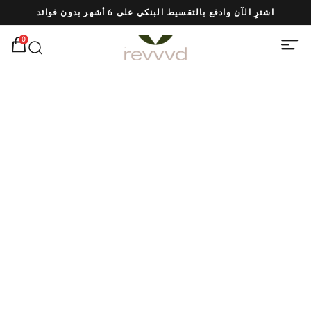
اشترِ الآن وادفع بالتقسيط البنكي على 6 أشهر بدون فوائد
ش
0