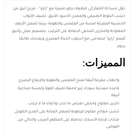
حوّل مساحة التلفاز إلى قطعة ديكور مميزة مع “زارو” – مزيج أنيق من
خشب البلوط الطبيعي والمعدن الأسود الأنيق. تضيف الأبواب
الخشبية المفرغة لمسة من الملمس والتهوية، بينما تضمن الأرفف
المفتوحة والتخزين المخفي الحفاظ على الترتيب. بتصميم عملي وأنيق،
صُمم “زارو” ليتماشى مع أسلوب الحياة العصري ويمنحك طابعًا
يدوم.
المميزات:
واجهات مفرغة أنيقة تمنح الملمس والتهوية والإيقاع البصري.
قاعدة معدنية سوداء غير لامعة تضيف القوة ولمسة صناعية
أنيقة.
تخزين مفتوح ومخفي لعرض ما تحب وإخفاء ما لا ترغب.
خشب معالج مقاوم للرطوبة لضمان المتانة على المدى الطويل.
فتحات لإدارة الأسلاك تحافظ على المظهر المرتب والخالي من
الفوضى.