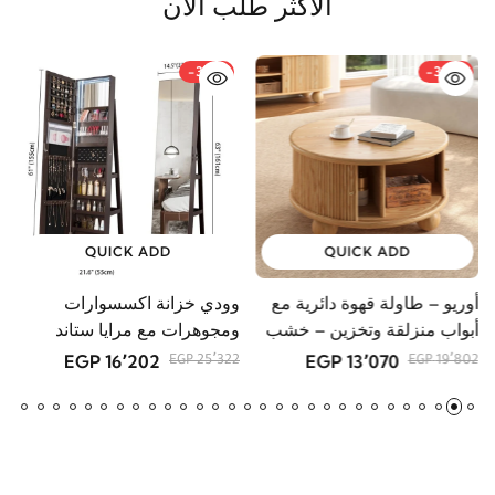
الأكثر طلب الآن
-36%
-34%
QUICK ADD
QUICK ADD
أوريو – طاولة قهوة دائرية مع
وودي خزانة اكسسوارات
م
أبواب منزلقة وتخزين – خشب
ومجوهرات مع مرايا ستاند
GP
طبيعي
16٬202 EGP
13٬070 EGP
25٬322 EGP
19٬802 EGP