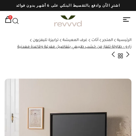
اشترِ الآن وادفع بالتقسيط البنكي على 6 أشهر بدون فوائد
شحن
0
الرئيسية
المتجر
أثاث
غرف المعيشة
ترابيزة تليفزيون
زارو – طاولة تلفاز من خشب طبيعي بتفاصيل مفرغة وقاعدة معدنية